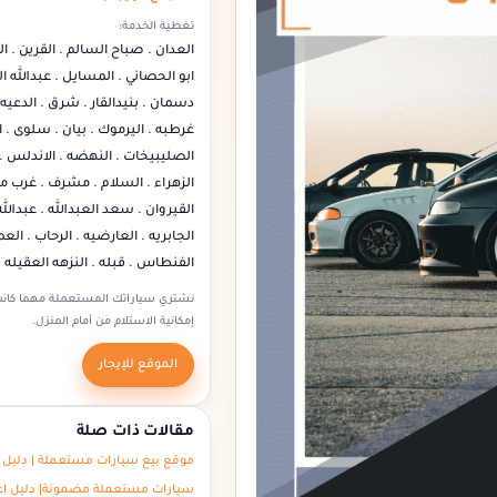
تغطية الخدمة:
العدان . صباح السالم . القرين . ال
ابو الحصاني . المسايل . عبدالله ا
دسمان . بنيدالقار . شرق . الدعيه 
غرطبه . اليرموك . بيان . سلوى . ا
الصليبيخات . النهضه . الاندلس . ا
الزهراء . السلام . مشرف . غرب م
القيروان . سعد العبدالله . عبدالله
الجابريه . العارضيه . الرحاب . ال
الفنطاس . قبله . النزهه العقيله
نشتري سياراتك المستعملة مهما كانت
إمكانية الاستلام من أمام المنزل.
الموقع للإيجار
مقالات ذات صلة
موقع بيع سيارات مستعملة | دليل ا
سيارات مستعملة مضمونة| دليل اع